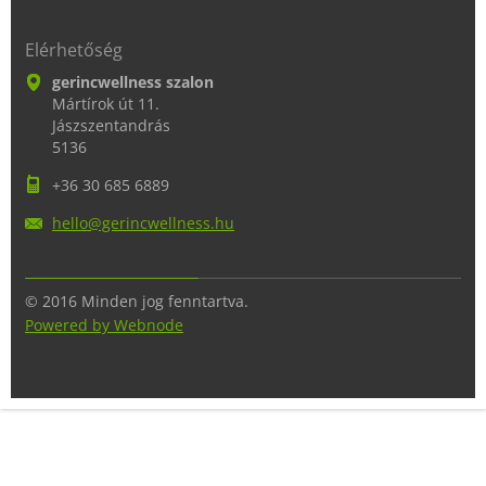
Elérhetőség
gerincwellness szalon
Mártírok út 11.
Jászszentandrás
5136
+36 30 685 6889
hello@ge
rincwell
ness.hu
© 2016 Minden jog fenntartva.
Powered by Webnode