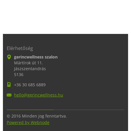
Elérhetőség
gerincwellness szalon
Mártírok út 11.
Jászszentandrás
5136
+36 30 685 6889
hello@ge
rincwell
ness.hu
© 2016 Minden jog fenntartva.
Powered by Webnode