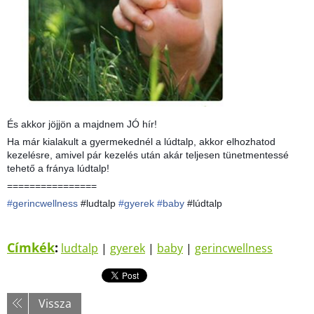
És akkor jöjjön a majdnem JÓ hír!
Ha már kialakult a gyermekednél a lúdtalp, akkor elhozhatod
kezelésre, amivel pár kezelés után akár teljesen tünetmentessé
tehető a fránya lúdtalp!
================
#
gerincwellness
#ludtalp
#
gyerek
#
baby
#lúdtalp
Címkék
:
ludtalp
|
gyerek
|
baby
|
gerincwellness
Vissza