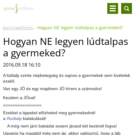
gerincwellness
Hogyan NE legyen lúdtalpas a gyermeked?
Hogyan NE legyen lúdtalpas
a gyermeked?
2016.09.18 16:10
A lúdtalp szinte népbetegség és sajnos a gyermekek sem kivételek
ezalól.
Van egy JÓ és egy majdnem JÓ hírem a számodra!
Kezdem a JÓval!
================
Ezekkel a tippekel előzheted meg gyermekednél
a
#
ludtalp
kialakulását!
A még nem járó babádat sosem járasd két kezénél fogva!
Ugyanis ha magától még nem jár, akkor valószínű, hogy a láb