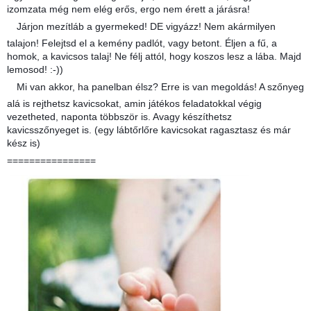
izomzata még nem elég erős, ergo nem érett a járásra!
Járjon mezítláb a gyermeked! DE vigyázz! Nem akármilyen
talajon! Felejtsd el a kemény padlót, vagy betont. Éljen a fű, a
homok, a kavicsos talaj! Ne félj attól, hogy koszos lesz a lába. Majd
lemosod! :-))
Mi van akkor, ha panelban élsz? Erre is van megoldás! A szőnyeg
alá is rejthetsz kavicsokat, amin játékos feladatokkal végig
vezetheted, naponta többször is. Avagy készíthetsz
kavicsszőnyeget is. (egy lábtőrlőre kavicsokat ragasztasz és már
kész is)
================