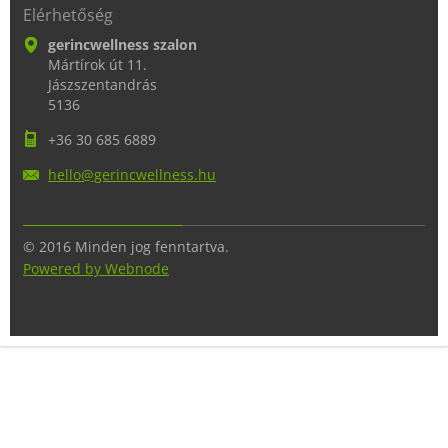
Elérhetőség
gerincwellness szalon
Mártírok út 11.
Jászszentandrás
5136
+36 30 685 6889
hello@ge
rincwell
ness.hu
© 2016 Minden jog fenntartva.
Powered by Webnode