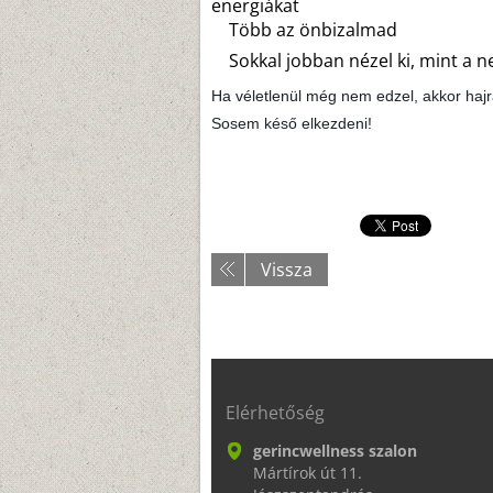
energiákat
Több az önbizalmad
Sokkal jobban nézel ki, mint a n
Ha véletlenül még nem edzel, akkor hajr
Sosem késő elkezdeni!
Vissza
Elérhetőség
gerincwellness szalon
Mártírok út 11.