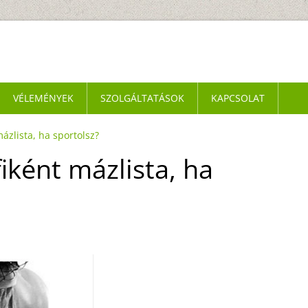
VÉLEMÉNYEK
SZOLGÁLTATÁSOK
KAPCSOLAT
mázlista, ha sportolsz?
fiként mázlista, ha