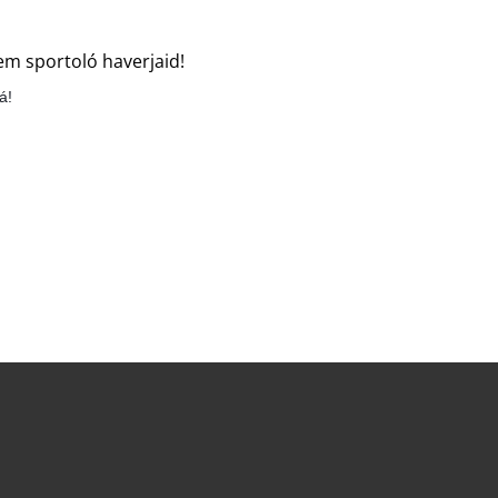
em sportoló haverjaid!
á!